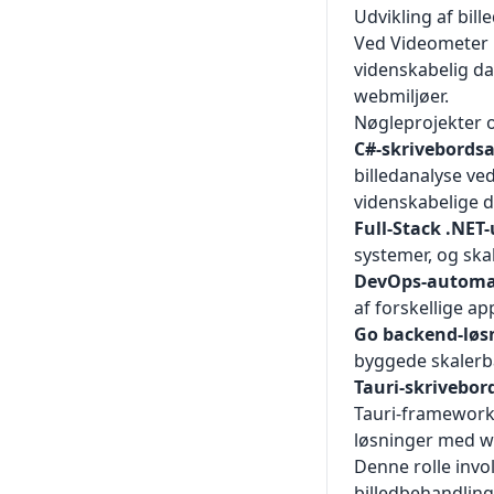
Udvikling af bil
Ved Videometer u
videnskabelig da
webmiljøer.
Nøgleprojekter 
C#-skrivebordsa
billedanalyse v
videnskabelige d
Full-Stack .NET-
systemer, og ska
DevOps-automat
af forskellige ap
Go backend-løs
byggede skalerba
Tauri-skrivebor
Tauri-framework
løsninger med w
Denne rolle invo
billedbehandling