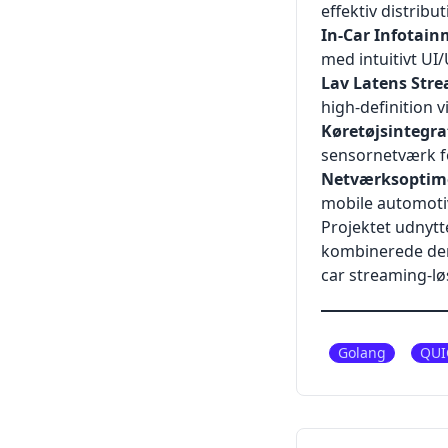
effektiv distribu
In-Car Infotain
med intuitivt UI
Lav Latens Str
high-definition 
Køretøjsintegra
sensornetværk f
Netværksoptim
mobile automotiv
Projektet udnyt
kombinerede den 
car streaming-lø
Golang
QUI