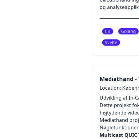
og analyseapplik
C#
Golang
Svelte
Mediathand - 
Location: Køben
Udvikling af In
Dette projekt fo
højtydende video
Mediathand proj
Nøglefunktioner 
Multicast QUIC 