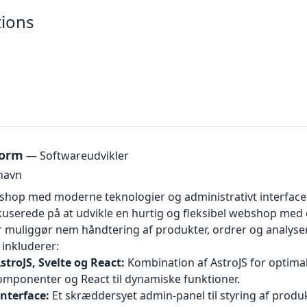
tions
form
— Softwareudvikler
havn
bshop med moderne teknologier og administrativt interface
kuserede på at udvikle en hurtig og fleksibel webshop med 
 muliggør nem håndtering af produkter, ordrer og analyser
inkluderer:
troJS, Svelte og React:
Kombination af AstroJS for optimal
komponenter og React til dynamiske funktioner.
interface:
Et skræddersyet admin-panel til styring af produkt