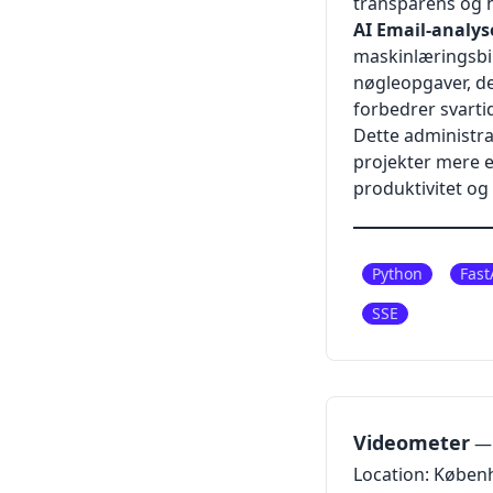
transparens og h
AI Email-analys
maskinlæringsbib
nøgleopgaver, d
forbedrer svartid
Dette administra
projekter mere ef
produktivitet og
Python
Fast
SSE
Videometer
— 
Location: Køben