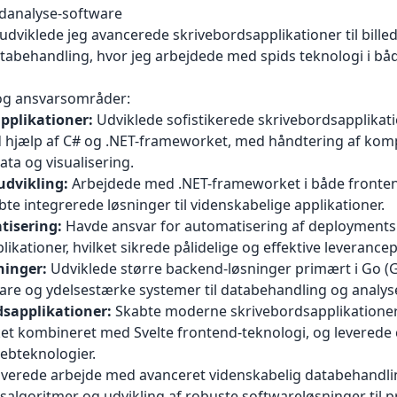
ledanalyse-software
dviklede jeg avancerede skrivebordsapplikationer til bille
tabehandling, hvor jeg arbejdede med spids teknologi i bå
og ansvarsområder:
pplikationer:
Udviklede sofistikerede skrivebordsapplikatio
ed hjælp af C# og .NET-frameworket, med håndtering af kom
ata og visualisering.
udvikling:
Arbejdede med .NET-frameworket i både fronte
bte integrerede løsninger til videnskabelige applikationer.
isering:
Havde ansvar for automatisering af deployments
plikationer, hvilket sikrede pålidelige og effektive leverancep
ninger:
Udviklede større backend-løsninger primært i Go (G
re og ydelsestærke systemer til databehandling og analys
dsapplikationer:
Skabte moderne skrivebordsapplikationer
et kombineret med Svelte frontend-teknologi, og leverede 
ebteknologier.
lverede arbejde med avanceret videnskabelig databehandli
salgoritmer og udvikling af robuste softwareløsninger til 