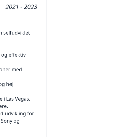
2021 - 2023
 selfudviklet
og effektiv
tioner med
og høj
 i Las Vegas,
ere.
-udvikling for
m Sony og