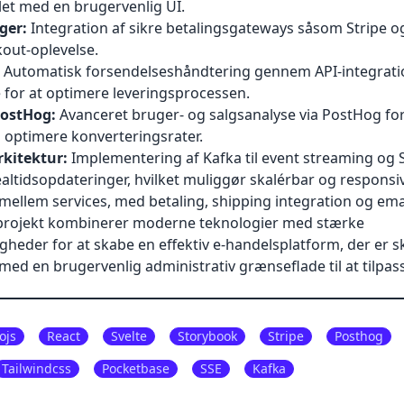
let med en brugervenlig UI.
ger:
Integration af sikre betalingsgateways såsom Stripe og
out-oplevelse.
Automatisk forsendelseshåndtering gennem API-integrat
 for at optimere leveringsprocessen.
PostHog:
Avanceret bruger- og salgsanalyse via PostHog for
optimere konverteringsrater.
rkitektur:
Implementering af Kafka til event streaming og 
realtidsopdateringer, hvilket muliggør skalérbar og responsi
llem services, med betaling, shipping integration og emai
rojekt kombinerer moderne teknologier med stærke
gheder for at skabe en effektiv e-handelsplatform, der er 
 med en brugervenlig administrativ grænseflade til at tilpas
ojs
React
Svelte
Storybook
Stripe
Posthog
Tailwindcss
Pocketbase
SSE
Kafka