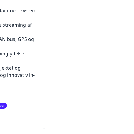
fotainmentsystem
s streaming af
CAN bus, GPS og
ing-ydelse i
jektet og
g innovativ in-
ve