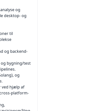
danalyse og
de desktop- og
ner til
plekse
nd og backend-
 og bygning/test
ipelines.
olang), og
e.
 ved hjælp af
cross-platform-
ng,
præcisionsmåling