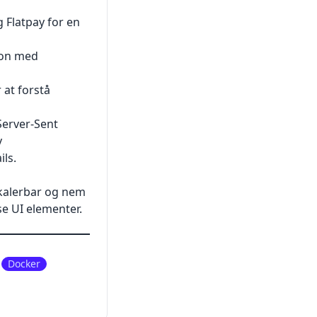
 Flatpay for en
ion med
 at forstå
Server-Sent
v
ls.
skalerbar og nem
se UI elementer.
Docker