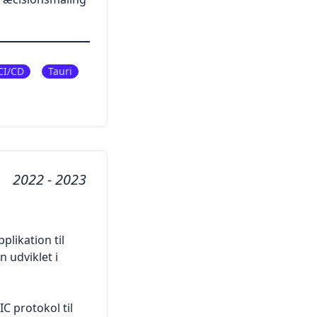
CI/CD
Tauri
2022 - 2023
plikation til
 udviklet i
C protokol til