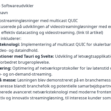
Softwareudvikler
havn
deostreamingløsninger med multicast QUIC
kuserede på udviklingen af videostreamingløsninger med en
l effektiv datacasting og videostreaming.
(link til artikel)
inkluderer:
teknologi:
Implementering af multicast QUIC for skalerbar 
ideo- og dataindhold.
tioner med Tauri og Svelte:
Udvikling af letvægtsapplika
forbedret brugeroplevelse.
ering:
Optimering af netværksprotokoller for lav latenstid 
ive- og on-demand-streaming.
å messe:
Løsningen blev demonstreret på en branchemesse
nteresse blandt branchefolk og potentielle samarbejdspartn
nerede avanceret netværksteknologi med moderne frontend
ktiv og innovativ streamingløsning, til interesse kunder so