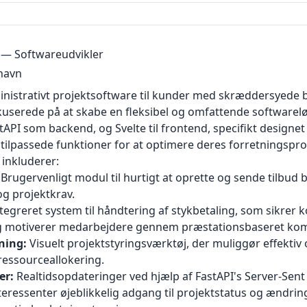
— Softwareudvikler
havn
inistrativt projektsoftware til kunder med skræddersyede
kuserede på at skabe en fleksibel og omfattende softwarel
API som backend, og Svelte til frontend, specifikt designet 
 tilpassede funktioner for at optimere deres forretningspro
inkluderer:
Brugervenligt modul til hurtigt at oprette og sende tilbud 
g projektkrav.
tegreret system til håndtering af stykbetaling, som sikrer k
g motiverer medarbejdere gennem præstationsbaseret ko
ning:
Visuelt projektstyringsværktøj, der muliggør effektiv
ressourceallokering.
er:
Realtidsopdateringer ved hjælp af FastAPI's Server-Sent 
nteressenter øjeblikkelig adgang til projektstatus og ændri