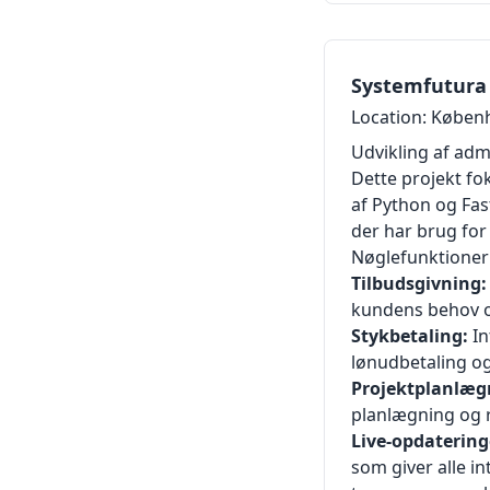
Systemfutura
Location: Køben
Udvikling af adm
Dette projekt fo
af Python og Fast
der har brug for
Nøglefunktioner 
Tilbudsgivning:
kundens behov o
Stykbetaling:
In
lønudbetaling o
Projektplanlæg
planlægning og 
Live-opdatering
som giver alle i