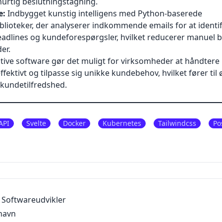
urtig beslutningstagning.
e:
Indbygget kunstig intelligens med Python-baserede
lioteker, der analyserer indkommende emails for at identif
eadlines og kundeforespørgsler, hvilket reducerer manuel 
er.
tive software gør det muligt for virksomheder at håndter
fektivt og tilpasse sig unikke kundebehov, hvilket fører til 
 kundetilfredshed.
API
Svelte
Docker
Kubernetes
Tailwindcss
Po
Softwareudvikler
havn