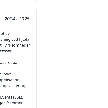
2024 - 2025
 behov
øsning ved hjælp
til virksomheder,
cesser.
baseret på
orrekt
mpensation.
 opgavestyring,
Events (SSE),
nger, fremmer