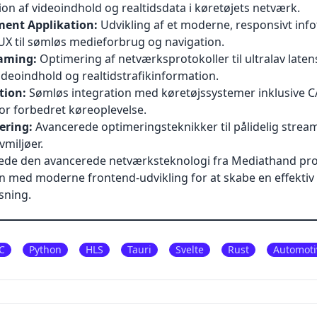
tion af videoindhold og realtidsdata i køretøjets netværk.
ment Applikation:
Udvikling af et moderne, responsivt in
/UX til sømløs medieforbrug og navigation.
eaming:
Optimering af netværksprotokoller til ultralav laten
videoindhold og realtidstrafikinformation.
tion:
Sømløs integration med køretøjssystemer inklusive 
or forbedret køreoplevelse.
ering:
Avancerede optimeringsteknikker til pålidelig stream
miljøer.
tede den avancerede netværksteknologi fra Mediathand pro
med moderne frontend-udvikling for at skabe en effektiv o
sning.
C
Python
HLS
Tauri
Svelte
Rust
Automoti