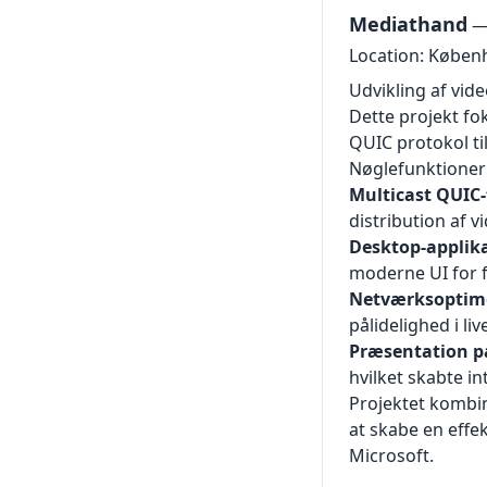
Mediathand
— 
Location: Køben
Udvikling af vi
Dette projekt fo
QUIC protokol ti
Nøglefunktioner 
Multicast QUIC-
distribution af v
Desktop-applika
moderne UI for 
Netværksoptim
pålidelighed i l
Præsentation p
hvilket skabte i
Projektet kombi
at skabe en effe
Microsoft.