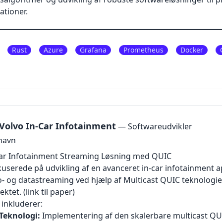
ationer.
Rust
Azure
Grafana
Prometheus
Docker
Volvo In-Car Infotainment
— Softwareudvikler
havn
-Car Infotainment Streaming Løsning med QUIC
kuserede på udvikling af en avanceret in-car infotainment ap
- og datastreaming ved hjælp af Multicast QUIC teknologien
ektet.
(link til paper)
inkluderer:
Teknologi:
Implementering af den skalerbare multicast QUI