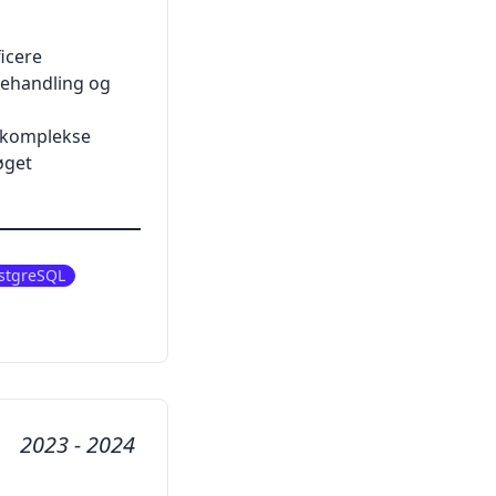
icere
behandling og
e komplekse
øget
stgreSQL
2023 - 2024