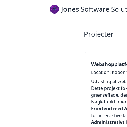
Jones Software Solu
Projecter
Webshopplat
Location: Køben
Udvikling af we
Dette projekt fo
grænseflade, der
Nøglefunktioner 
Frontend med As
for interaktive 
Administrativt 